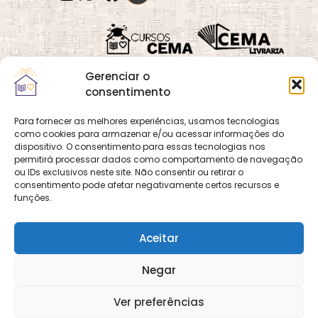
Gerenciar o
consentimento
Para fornecer as melhores experiências, usamos tecnologias
como cookies para armazenar e/ou acessar informações do
Quadra 02, Lote 16,
O
Cemanet
é um site
dispositivo. O consentimento para essas tecnologias nos
Vila Vicentina,
permitirá processar dados como comportamento de navegação
que pertence e é gerido
Planaltina, Brasília-
ou IDs exclusivos neste site. Não consentir ou retirar o
pelo CEMA, assim
consentimento pode afetar negativamente certos recursos e
DF. CEP 73.320-140
como o site
Cursos
funções.
CNPJ: 01.600.089/0001-
CEMA
e
CEMA Livraria
90
© 2026 Todos os
Aceitar
direitos reservados.
Desenvolvido por
DECOM -
Negar
Departamento de
Comunicação e
Multimídia
DECOM - A Voz do
Ver preferências
CEMA nas Redes!