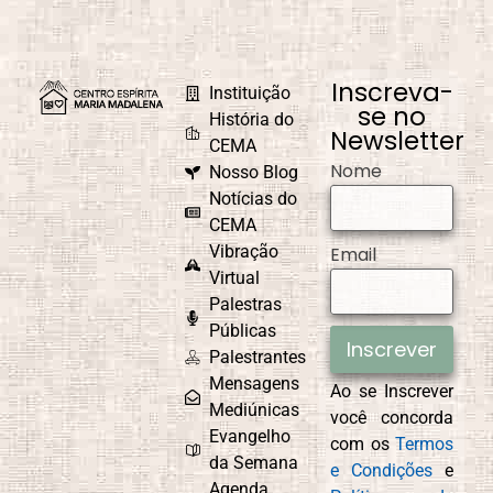
Inscreva-
Instituição
se no
História do
Newsletter
CEMA
Nome
Nosso Blog
Notícias do
CEMA
Vibração
Email
Virtual
Palestras
Públicas
Inscrever
Palestrantes
Mensagens
Ao se Inscrever
Mediúnicas
você concorda
Evangelho
com os
Termos
da Semana
e Condições
e
Agenda