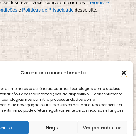
o se Inscrever você concorda com os
Termos e
ndições
e
Políticas de Privacidade
desse site.
Gerenciar o consentimento
cer as melhores experiências, usamos tecnologias como cookies
enar e/ou acessar informações do dispositivo. O consentimento
 tecnologias nos permitirá processar dados como
nto de navegação ou IDs exclusivos neste site. Não consentir ou
consentimento pode afetar negativamente certos recursos e funções.
ence e é gerido pelo CEMA, assim como o site
ceitar
Negar
Ver preferências