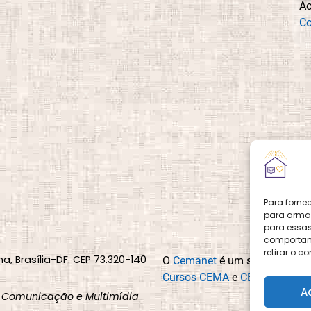
A
Co
Para forne
para armaz
para essas
comportame
retirar o 
na, Brasília-DF. CEP 73.320-140
O
Cemanet
é um site que pert
Cursos CEMA
e
CEMA Livraria
A
 Comunicação e Multimídia