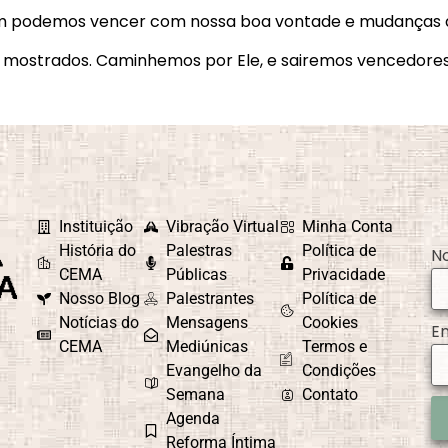
ém podemos vencer com nossa boa vontade e mudanças d
m mostrados. Caminhemos por Ele, e sairemos vencedore
Instituição
Vibração Virtual
Minha Conta
História do
Palestras
Política de
N
CEMA
Públicas
Privacidade
Nosso Blog
Palestrantes
Política de
Notícias do
Mensagens
Cookies
E
CEMA
Mediúnicas
Termos e
Evangelho da
Condições
Semana
Contato
Agenda
Reforma Íntima