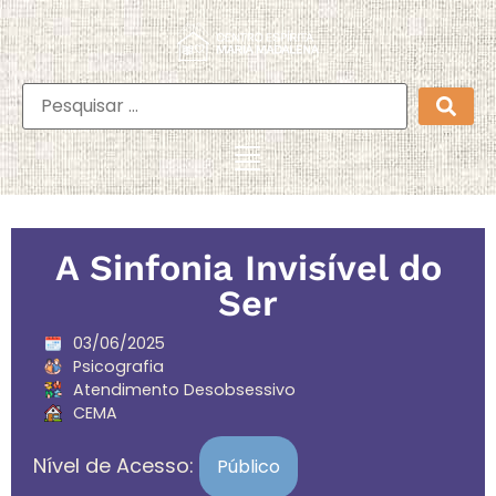
A Sinfonia Invisível do
Ser
03/06/2025
Psicografia
Atendimento Desobsessivo
CEMA
Nível de Acesso:
Público