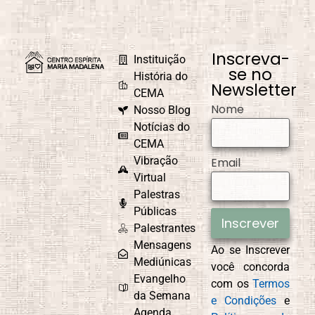
Inscreva-
Instituição
se no
História do
Newsletter
CEMA
Nome
Nosso Blog
Notícias do
CEMA
Vibração
Email
Virtual
Palestras
Públicas
Inscrever
Palestrantes
Mensagens
Ao se Inscrever
Mediúnicas
você concorda
Evangelho
com os
Termos
da Semana
e Condições
e
Agenda