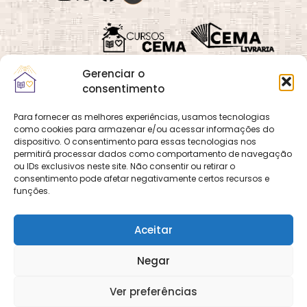
Gerenciar o
consentimento
Para fornecer as melhores experiências, usamos tecnologias
como cookies para armazenar e/ou acessar informações do
Quadra 02, Lote 16,
O
Cemanet
é um site
dispositivo. O consentimento para essas tecnologias nos
Vila Vicentina,
permitirá processar dados como comportamento de navegação
que pertence e é gerido
Planaltina, Brasília-
ou IDs exclusivos neste site. Não consentir ou retirar o
pelo CEMA, assim
consentimento pode afetar negativamente certos recursos e
DF. CEP 73.320-140
como o site
Cursos
funções.
CNPJ: 01.600.089/0001-
CEMA
e
CEMA Livraria
90
© 2026 Todos os
Aceitar
direitos reservados.
Desenvolvido por
DECOM -
Negar
Departamento de
Comunicação e
Multimídia
DECOM - A Voz do
Ver preferências
CEMA nas Redes!