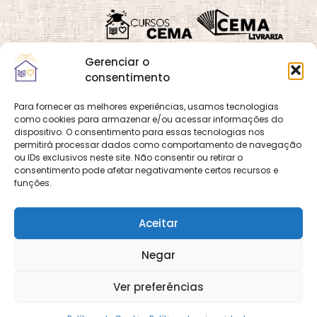
Gerenciar o
consentimento
Para fornecer as melhores experiências, usamos tecnologias
como cookies para armazenar e/ou acessar informações do
Quadra 02, Lote 16,
O
Cemanet
é um site
dispositivo. O consentimento para essas tecnologias nos
Vila Vicentina,
permitirá processar dados como comportamento de navegação
que pertence e é gerido
Planaltina, Brasília-
ou IDs exclusivos neste site. Não consentir ou retirar o
pelo CEMA, assim
consentimento pode afetar negativamente certos recursos e
DF. CEP 73.320-140
como o site
Cursos
funções.
CNPJ: 01.600.089/0001-
CEMA
e
CEMA Livraria
90
© 2026 Todos os
Aceitar
direitos reservados.
Desenvolvido por
DECOM -
Negar
Departamento de
Comunicação e
Multimídia
DECOM - A Voz do
Ver preferências
CEMA nas Redes!