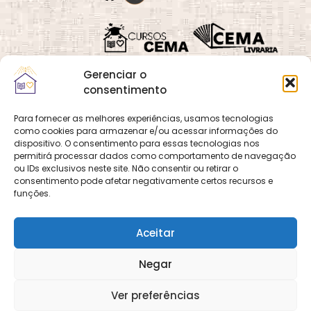
Gerenciar o
consentimento
Para fornecer as melhores experiências, usamos tecnologias
como cookies para armazenar e/ou acessar informações do
Quadra 02, Lote 16,
O
Cemanet
é um site
dispositivo. O consentimento para essas tecnologias nos
Vila Vicentina,
permitirá processar dados como comportamento de navegação
que pertence e é gerido
Planaltina, Brasília-
ou IDs exclusivos neste site. Não consentir ou retirar o
pelo CEMA, assim
consentimento pode afetar negativamente certos recursos e
DF. CEP 73.320-140
como o site
Cursos
funções.
CNPJ: 01.600.089/0001-
CEMA
e
CEMA Livraria
90
© 2026 Todos os
Aceitar
direitos reservados.
Desenvolvido por
DECOM -
Negar
Departamento de
Comunicação e
Multimídia
DECOM - A Voz do
Ver preferências
CEMA nas Redes!