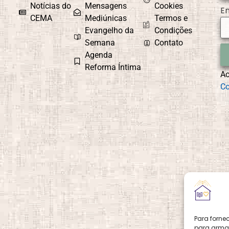
Notícias do
Mensagens
Cookies
E
CEMA
Mediúnicas
Termos e
Evangelho da
Condições
Semana
Contato
Agenda
Reforma Íntima
A
Co
Para forne
para armaz