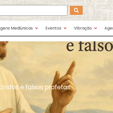
Possui
gens Mediúnicas
Eventos
Vibração
Age
cristos e falsos profetas