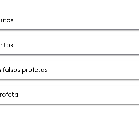
ritos
ritos
s falsos profetas
rofeta