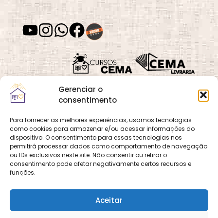
Gerenciar o
consentimento
Para fornecer as melhores experiências, usamos tecnologias
como cookies para armazenar e/ou acessar informações do
Quadra 02, Lote 16,
O
Cemanet
é um site
dispositivo. O consentimento para essas tecnologias nos
Vila Vicentina,
permitirá processar dados como comportamento de navegação
que pertence e é gerido
Planaltina, Brasília-
ou IDs exclusivos neste site. Não consentir ou retirar o
pelo CEMA, assim
consentimento pode afetar negativamente certos recursos e
DF. CEP 73.320-140
como o site
Cursos
funções.
CNPJ: 01.600.089/0001-
CEMA
e
CEMA Livraria
90
© 2026 Todos os
Aceitar
direitos reservados.
Desenvolvido por
DECOM -