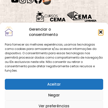
Gerenciar o
consentimento
Para fornecer as melhores experiências, usamos tecnologias
como cookies para armazenar e/ou acessar informações do
Quadra 02, Lote 16,
O
Cemanet
é um site
dispositivo. O consentimento para essas tecnologias nos
Vila Vicentina,
permitirá processar dados como comportamento de navegação
que pertence e é gerido
Planaltina, Brasília-
ou IDs exclusivos neste site. Não consentir ou retirar o
pelo CEMA, assim
consentimento pode afetar negativamente certos recursos e
DF. CEP 73.320-140
como o site
Cursos
funções.
CNPJ: 01.600.089/0001-
CEMA
e
CEMA Livraria
90
© 2026 Todos os
Aceitar
direitos reservados.
Desenvolvido por
DECOM -
Negar
Departamento de
Comunicação e
Multimídia
DECOM - A Voz do
Ver preferências