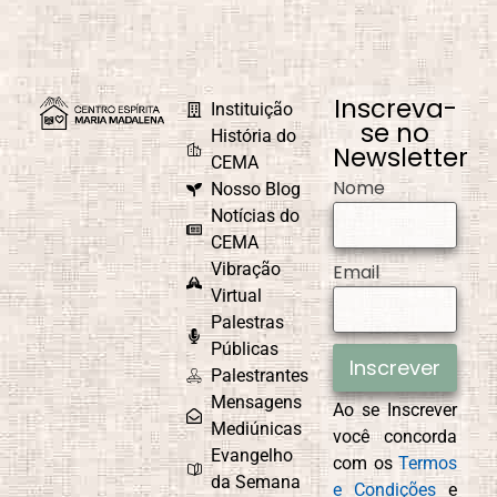
Inscreva-
Instituição
se no
História do
Newsletter
CEMA
Nome
Nosso Blog
Notícias do
CEMA
Vibração
Email
Virtual
Palestras
Públicas
Inscrever
Palestrantes
Mensagens
Ao se Inscrever
Mediúnicas
você concorda
Evangelho
com os
Termos
da Semana
e Condições
e