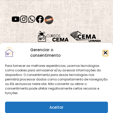
Gerenciar o
consentimento
Para fornecer as melhores experiências, usamos tecnologias
como cookies para armazenar e/ou acessar informações do
Quadra 02, Lote 16,
O
Cemanet
é um site
dispositivo. O consentimento para essas tecnologias nos
Vila Vicentina,
permitirá processar dados como comportamento de navegação
que pertence e é gerido
Planaltina, Brasília-
ou IDs exclusivos neste site. Não consentir ou retirar o
pelo CEMA, assim
consentimento pode afetar negativamente certos recursos e
DF. CEP 73.320-140
como o site
Cursos
funções.
CNPJ: 01.600.089/0001-
CEMA
e
CEMA Livraria
90
© 2026 Todos os
Aceitar
direitos reservados.
Desenvolvido por