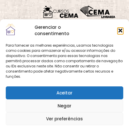
Gerenciar o
consentimento
Para fornecer as melhores experiências, usamos tecnologias
como cookies para armazenar e/ou acessar informações do
Quadra 02, Lote 16,
O
Cemanet
é um site
dispositivo. O consentimento para essas tecnologias nos
Vila Vicentina,
permitirá processar dados como comportamento de navegação
que pertence e é gerido
Planaltina, Brasília-
ou IDs exclusivos neste site. Não consentir ou retirar o
pelo CEMA, assim
consentimento pode afetar negativamente certos recursos e
DF. CEP 73.320-140
como o site
Cursos
funções.
CNPJ: 01.600.089/0001-
CEMA
e
CEMA Livraria
90
© 2026 Todos os
Aceitar
direitos reservados.
Desenvolvido por
DECOM -
Negar
Departamento de
Comunicação e
Multimídia
DECOM - A Voz do
Ver preferências
CEMA nas Redes!