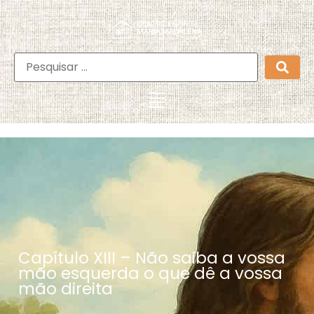
Capítulo XIII – Não saiba a vossa
mão esquerda o que dê a vossa
mão direita