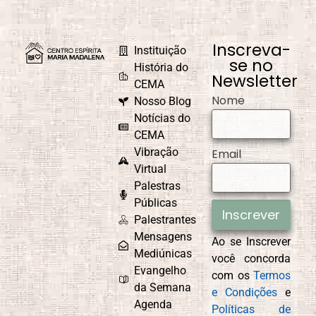
Inscreva-
Instituição
se no
História do
Newsletter
CEMA
Nome
Nosso Blog
Notícias do
CEMA
Vibração
Email
Virtual
Palestras
Públicas
Inscrever
Palestrantes
Mensagens
Ao se Inscrever
Mediúnicas
você concorda
Evangelho
com os
Termos
da Semana
e Condições
e
Agenda
Políticas de