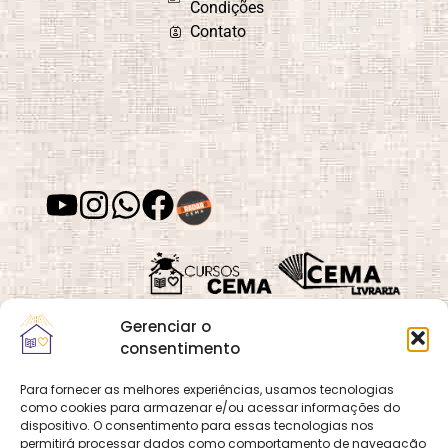
Condições
Contato
Gerenciar o
consentimento
Para fornecer as melhores experiências, usamos tecnologias
como cookies para armazenar e/ou acessar informações do
Quadra 02, Lote 16,
O
Cemanet
é um site
dispositivo. O consentimento para essas tecnologias nos
Vila Vicentina,
permitirá processar dados como comportamento de navegação
que pertence e é gerido