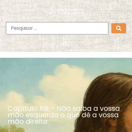
Capítulo XIII – Não saiba a vossa
mão esquerda o que dê a vossa
mão direita