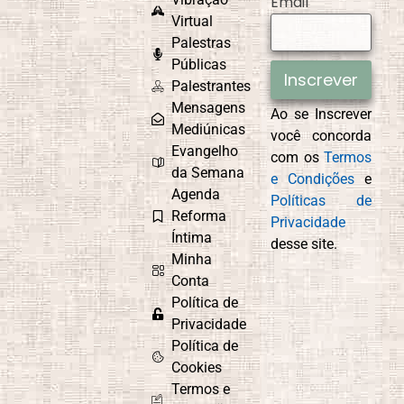
Email
Virtual
Palestras
Públicas
Inscrever
Palestrantes
Mensagens
Ao se Inscrever
Mediúnicas
você concorda
Evangelho
com os
Termos
da Semana
e Condições
e
Agenda
Políticas de
Reforma
Privacidade
Íntima
desse site.
Minha
Conta
Política de
Privacidade
Política de
Cookies
Termos e