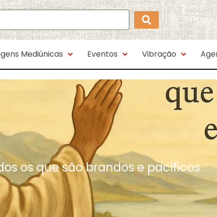
Possui
gens Mediúnicas
Eventos
Vibração
Age
os os que são brandos e pacíficos