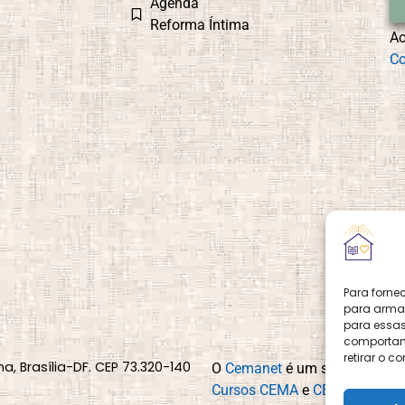
Agenda
Reforma Íntima
A
Co
Para forne
para armaz
para essas
comportame
retirar o 
na, Brasília-DF. CEP 73.320-140
O
Cemanet
é um site que pert
Cursos CEMA
e
CEMA Livraria