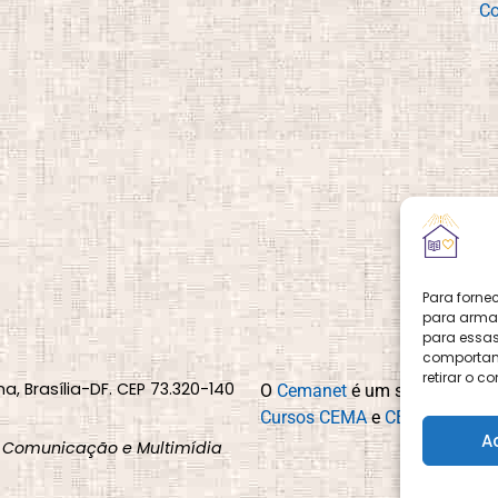
Co
Para forne
para armaz
para essas
comportame
retirar o 
na, Brasília-DF. CEP 73.320-140
O
Cemanet
é um site que pert
Cursos CEMA
e
CEMA Livraria
A
 Comunicação e Multimídia