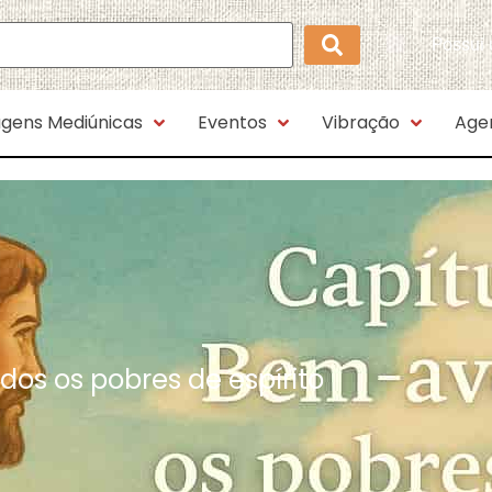
Possui
gens Mediúnicas
Eventos
Vibração
Age
os os pobres de espírito