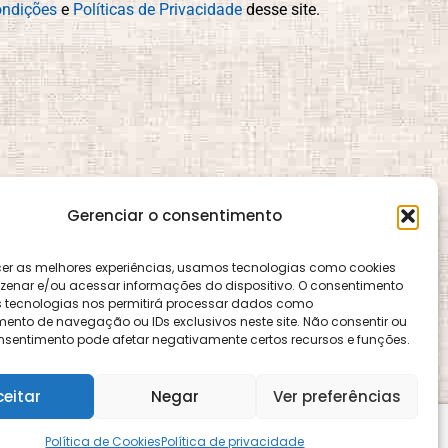
ndições
e
Políticas de Privacidade
desse site.
Gerenciar o consentimento
cer as melhores experiências, usamos tecnologias como cookies
enar e/ou acessar informações do dispositivo. O consentimento
 tecnologias nos permitirá processar dados como
nto de navegação ou IDs exclusivos neste site. Não consentir ou
consentimento pode afetar negativamente certos recursos e funções.
ence e é gerido pelo CEMA, assim como o site
ceitar
Negar
Ver preferências
Política de Cookies
Política de privacidade