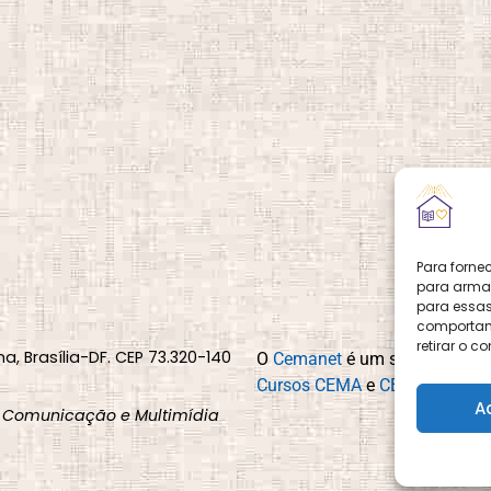
Para forne
para armaz
para essas
comportame
retirar o 
na, Brasília-DF. CEP 73.320-140
O
Cemanet
é um site que pert
Cursos CEMA
e
CEMA Livraria
A
 Comunicação e Multimídia