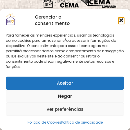
Gerenciar o
consentimento
Para fornecer as melhores experiências, usamos tecnologias
como cookies para armazenar e/ou acessar informações do
Quadra 02, Lote 16,
O
Cemanet
é um site
dispositivo. O consentimento para essas tecnologias nos
Vila Vicentina,
permitirá processar dados como comportamento de navegação
que pertence e é gerido
Planaltina, Brasília-
ou IDs exclusivos neste site. Não consentir ou retirar o
pelo CEMA, assim
consentimento pode afetar negativamente certos recursos e
DF. CEP 73.320-140
como o site
Cursos
funções.
CNPJ: 01.600.089/0001-
CEMA
e
CEMA Livraria
90
© 2026 Todos os
Aceitar
direitos reservados.
Desenvolvido por
DECOM -
Negar
Departamento de
Comunicação e
Multimídia
DECOM - A Voz do
Ver preferências
CEMA nas Redes!
Política de Cookies
Política de privacidade