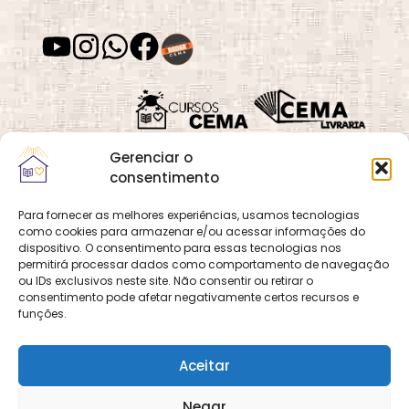
Gerenciar o
consentimento
Para fornecer as melhores experiências, usamos tecnologias
como cookies para armazenar e/ou acessar informações do
Quadra 02, Lote 16,
O
Cemanet
é um site
dispositivo. O consentimento para essas tecnologias nos
Vila Vicentina,
permitirá processar dados como comportamento de navegação
que pertence e é gerido
Planaltina, Brasília-
ou IDs exclusivos neste site. Não consentir ou retirar o
pelo CEMA, assim
consentimento pode afetar negativamente certos recursos e
DF. CEP 73.320-140
como o site
Cursos
funções.
CNPJ: 01.600.089/0001-
CEMA
e
CEMA Livraria
90
© 2026 Todos os
Aceitar
direitos reservados.
Desenvolvido por
DECOM -
Negar
Departamento de