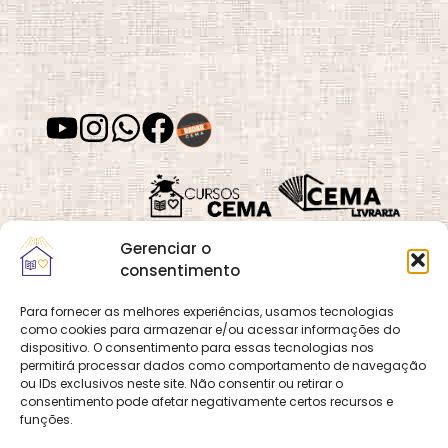
Gerenciar o
consentimento
Para fornecer as melhores experiências, usamos tecnologias
como cookies para armazenar e/ou acessar informações do
Quadra 02, Lote 16,
O
Cemanet
é um site
dispositivo. O consentimento para essas tecnologias nos
Vila Vicentina,
permitirá processar dados como comportamento de navegação
que pertence e é gerido
Planaltina, Brasília-
ou IDs exclusivos neste site. Não consentir ou retirar o
pelo CEMA, assim
consentimento pode afetar negativamente certos recursos e
DF. CEP 73.320-140
como o site
Cursos
funções.
CNPJ: 01.600.089/0001-
CEMA
e
CEMA Livraria
90