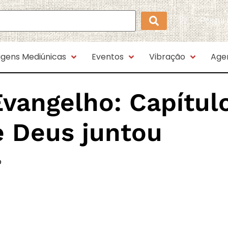
Possui
gens Mediúnicas
Eventos
Vibração
Age
Evangelho:
Capítul
e Deus juntou
o