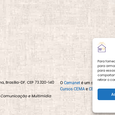
Para forne
para armaz
para essas
comportame
retirar o 
na, Brasília-DF. CEP 73.320-140
O
Cemanet
é um site que pert
Cursos CEMA
e
CEMA Livraria
A
 Comunicação e Multimídia