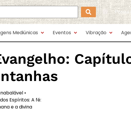
Possui
gens Mediúnicas
Eventos
Vibração
Age
Evangelho:
Capítulo
ontanhas
 inabalável •
os Espíritos: A fé:
ana e a divina