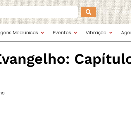
Possui
gens Mediúnicas
Eventos
Vibração
Age
Evangelho:
Capítul
smo