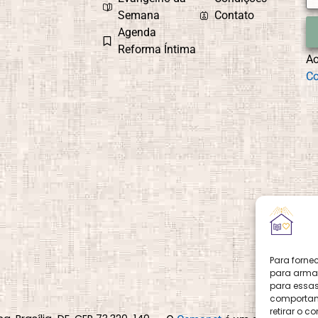
Semana
Contato
Agenda
Reforma Íntima
A
Co
Para forne
para armaz
para essas
comportame
retirar o 