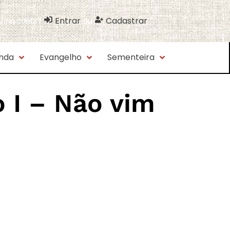
Entrar
Cadastrar
 uma conta?
ou
nda
Evangelho
Sementeira
o I – Não vim