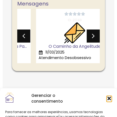
Mensagens
ID: 21748
Pa...
O Caminho da Angelitude
Pequ
11/03/2025
22
Atendimento Desobsessivo
Atend
Gerenciar o
consentimento
Notícias
Para fornecer as melhores experiências, usamos tecnologias
como cookies para armazenar e/ou acessar informações do