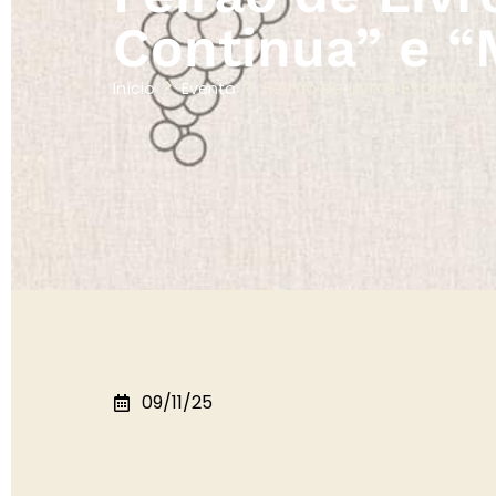
Continua” e “
Feirão de Livros Espíritas 
Início
Evento
09/11/25