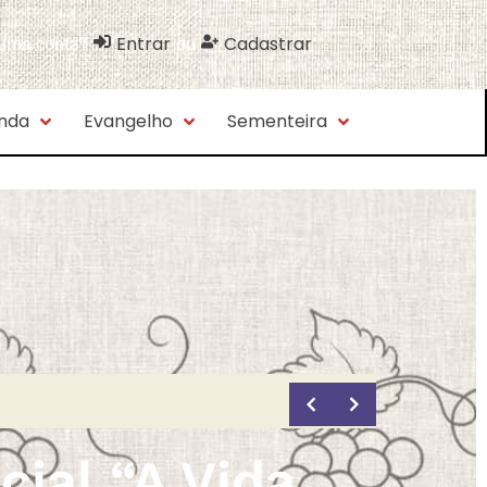
Entrar
Cadastrar
 uma conta?
ou
nda
Evangelho
Sementeira
cial “A Vida