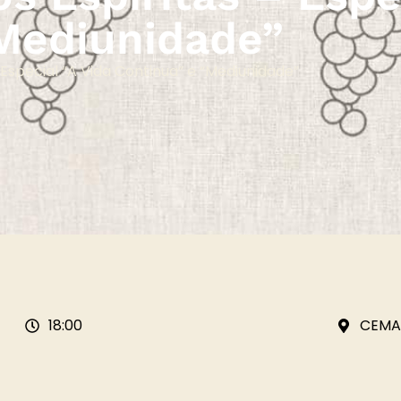
Mediunidade”
– Especial “A Vida Continua” e “Mediunidade”
18:00
CEMA 