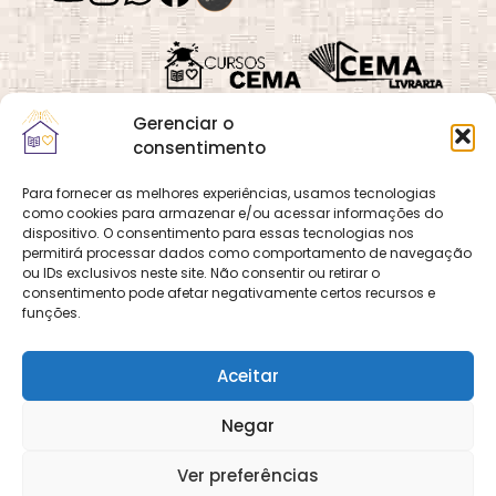
Gerenciar o
consentimento
Para fornecer as melhores experiências, usamos tecnologias
como cookies para armazenar e/ou acessar informações do
Quadra 02, Lote 16,
O
Cemanet
é um site
dispositivo. O consentimento para essas tecnologias nos
Vila Vicentina,
permitirá processar dados como comportamento de navegação
que pertence e é gerido
Planaltina, Brasília-
ou IDs exclusivos neste site. Não consentir ou retirar o
pelo CEMA, assim
consentimento pode afetar negativamente certos recursos e
DF. CEP 73.320-140
como o site
Cursos
funções.
CNPJ: 01.600.089/0001-
CEMA
e
CEMA Livraria
90
© 2026 Todos os
Aceitar
direitos reservados.
Desenvolvido por
DECOM -
Negar
Departamento de
Comunicação e
Multimídia
DECOM - A Voz do
Ver preferências
CEMA nas Redes!