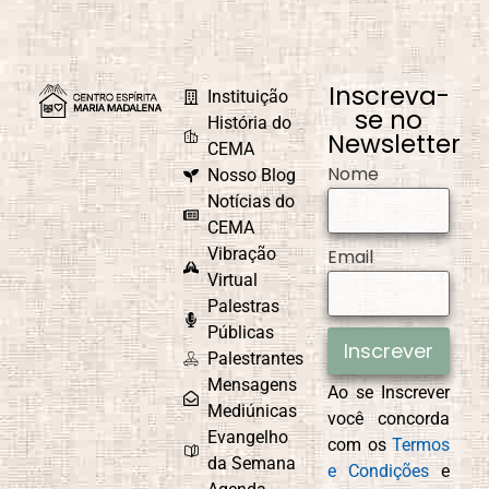
Inscreva-
Instituição
se no
História do
Newsletter
CEMA
Nome
Nosso Blog
Notícias do
CEMA
Vibração
Email
Virtual
Palestras
Públicas
Inscrever
Palestrantes
Mensagens
Ao se Inscrever
Mediúnicas
você concorda
Evangelho
com os
Termos
da Semana
e Condições
e