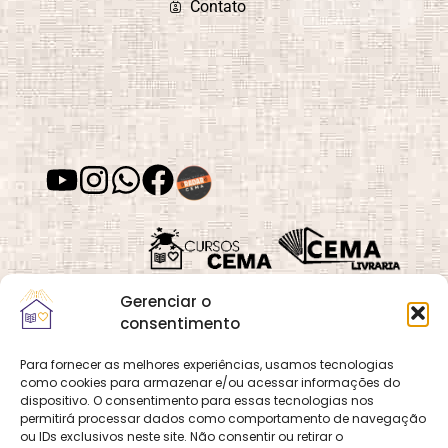
Contato
Gerenciar o
consentimento
Para fornecer as melhores experiências, usamos tecnologias
como cookies para armazenar e/ou acessar informações do
Quadra 02, Lote 16,
O
Cemanet
é um site
dispositivo. O consentimento para essas tecnologias nos
Vila Vicentina,
permitirá processar dados como comportamento de navegação
que pertence e é gerido
Planaltina, Brasília-
ou IDs exclusivos neste site. Não consentir ou retirar o
pelo CEMA, assim