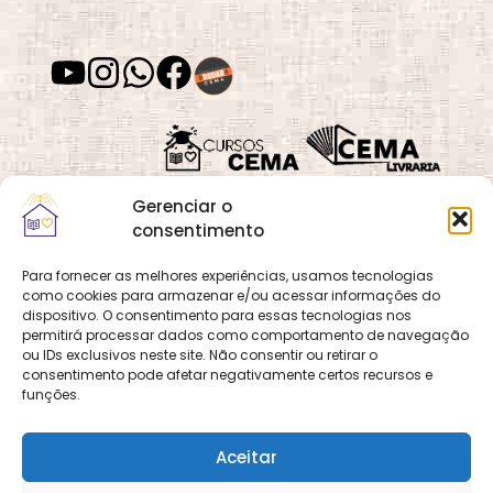
Gerenciar o
consentimento
Para fornecer as melhores experiências, usamos tecnologias
como cookies para armazenar e/ou acessar informações do
Quadra 02, Lote 16,
O
Cemanet
é um site
dispositivo. O consentimento para essas tecnologias nos
Vila Vicentina,
permitirá processar dados como comportamento de navegação
que pertence e é gerido
Planaltina, Brasília-
ou IDs exclusivos neste site. Não consentir ou retirar o
pelo CEMA, assim
consentimento pode afetar negativamente certos recursos e
DF. CEP 73.320-140
como o site
Cursos
funções.
CNPJ: 01.600.089/0001-
CEMA
e
CEMA Livraria
90
© 2026 Todos os
Aceitar
direitos reservados.
Desenvolvido por
DECOM -