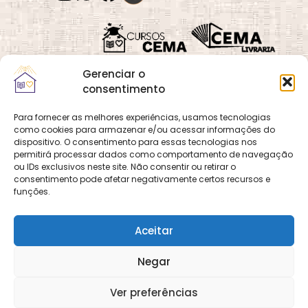
Gerenciar o
consentimento
Para fornecer as melhores experiências, usamos tecnologias
como cookies para armazenar e/ou acessar informações do
Quadra 02, Lote 16,
O
Cemanet
é um site
dispositivo. O consentimento para essas tecnologias nos
Vila Vicentina,
permitirá processar dados como comportamento de navegação
que pertence e é gerido
Planaltina, Brasília-
ou IDs exclusivos neste site. Não consentir ou retirar o
pelo CEMA, assim
consentimento pode afetar negativamente certos recursos e
DF. CEP 73.320-140
como o site
Cursos
funções.
CNPJ: 01.600.089/0001-
CEMA
e
CEMA Livraria
90
© 2026 Todos os
Aceitar
direitos reservados.
Desenvolvido por
DECOM -
Negar
Departamento de
Comunicação e
Multimídia
DECOM - A Voz do
Ver preferências
CEMA nas Redes!