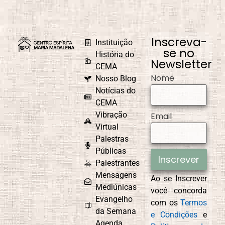
Inscreva-
Instituição
se no
História do
Newsletter
CEMA
Nome
Nosso Blog
Notícias do
CEMA
Vibração
Email
Virtual
Palestras
Públicas
Inscrever
Palestrantes
Mensagens
Ao se Inscrever
Mediúnicas
você concorda
Evangelho
com os
Termos
da Semana
e Condições
e
Agenda