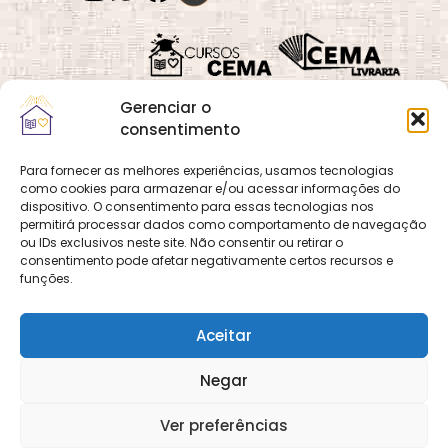
Gerenciar o
consentimento
Para fornecer as melhores experiências, usamos tecnologias
como cookies para armazenar e/ou acessar informações do
Quadra 02, Lote 16,
O
Cemanet
é um site
dispositivo. O consentimento para essas tecnologias nos
Vila Vicentina,
permitirá processar dados como comportamento de navegação
que pertence e é gerido
Planaltina, Brasília-
ou IDs exclusivos neste site. Não consentir ou retirar o
pelo CEMA, assim
consentimento pode afetar negativamente certos recursos e
DF. CEP 73.320-140
como o site
Cursos
funções.
CNPJ: 01.600.089/0001-
CEMA
e
CEMA Livraria
90
© 2026 Todos os
Aceitar
direitos reservados.
Desenvolvido por
DECOM -
Negar
Departamento de
Comunicação e
Multimídia
DECOM - A Voz do
Ver preferências
CEMA nas Redes!