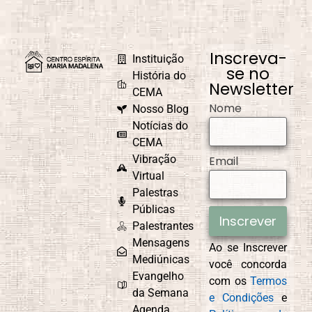
Inscreva-
Instituição
se no
História do
Newsletter
CEMA
Nome
Nosso Blog
Notícias do
CEMA
Vibração
Email
Virtual
Palestras
Públicas
Inscrever
Palestrantes
Mensagens
Ao se Inscrever
Mediúnicas
você concorda
Evangelho
com os
Termos
da Semana
e Condições
e
Agenda