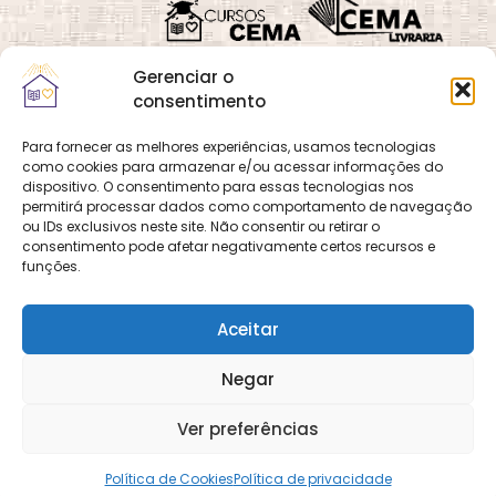
Gerenciar o
consentimento
Para fornecer as melhores experiências, usamos tecnologias
como cookies para armazenar e/ou acessar informações do
Quadra 02, Lote 16,
O
Cemanet
é um site
dispositivo. O consentimento para essas tecnologias nos
Vila Vicentina,
permitirá processar dados como comportamento de navegação
que pertence e é gerido
Planaltina, Brasília-
ou IDs exclusivos neste site. Não consentir ou retirar o
pelo CEMA, assim
consentimento pode afetar negativamente certos recursos e
DF. CEP 73.320-140
como o site
Cursos
funções.
CNPJ: 01.600.089/0001-
CEMA
e
CEMA Livraria
90
© 2026 Todos os
Aceitar
direitos reservados.
Desenvolvido por
DECOM -
Negar
Departamento de
Comunicação e
Multimídia
DECOM - A Voz do
Ver preferências
CEMA nas Redes!
Política de Cookies
Política de privacidade