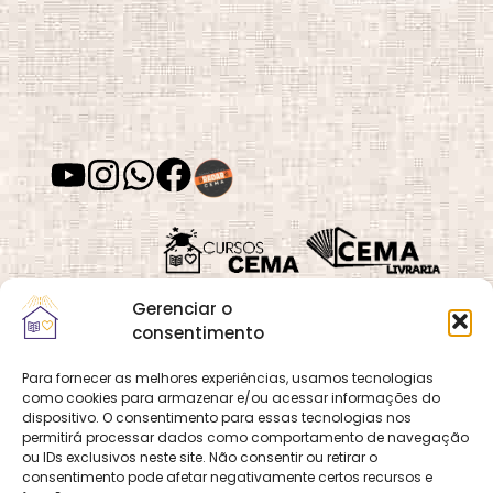
Gerenciar o
consentimento
Para fornecer as melhores experiências, usamos tecnologias
como cookies para armazenar e/ou acessar informações do
Quadra 02, Lote 16,
O
Cemanet
é um site
dispositivo. O consentimento para essas tecnologias nos
Vila Vicentina,
permitirá processar dados como comportamento de navegação
que pertence e é gerido
Planaltina, Brasília-
ou IDs exclusivos neste site. Não consentir ou retirar o
pelo CEMA, assim
consentimento pode afetar negativamente certos recursos e
DF. CEP 73.320-140
como o site
Cursos