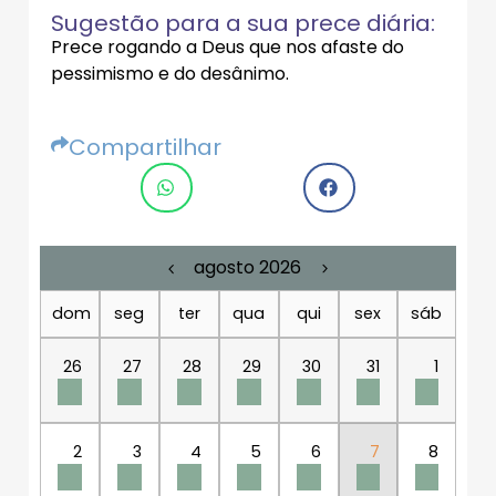
Sugestão para a sua prece diária:
Prece rogando a Deus que nos afaste do
pessimismo e do desânimo.
Compartilhar
agosto 2026
dom
seg
ter
qua
qui
sex
sáb
26
27
28
29
30
31
1
2
3
4
5
6
7
8