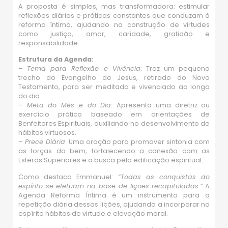
A proposta é simples, mas transformadora: estimular
reflexões diárias e práticas constantes que conduzam à
reforma íntima, ajudando na construção de virtudes
como justiça, amor, caridade, gratidão e
responsabilidade.
Estrutura da Agenda:
–
Tema para Reflexão e Vivência
: Traz um pequeno
trecho do Evangelho de Jesus, retirado do Novo
Testamento, para ser meditado e vivenciado ao longo
do dia.
–
Meta do Mês e do Dia
: Apresenta uma diretriz ou
exercício prático baseado em orientações de
Benfeitores Espirituais, auxiliando no desenvolvimento de
hábitos virtuosos.
–
Prece Diária
: Uma oração para promover sintonia com
as forças do bem, fortalecendo a conexão com as
Esferas Superiores e a busca pela edificação espiritual.
Como destaca Emmanuel:
“Todas as conquistas do
espírito se efetuam na base de lições recapituladas.”
A
Agenda Reforma Íntima é um instrumento para a
repetição diária dessas lições, ajudando a incorporar no
espírito hábitos de virtude e elevação moral.