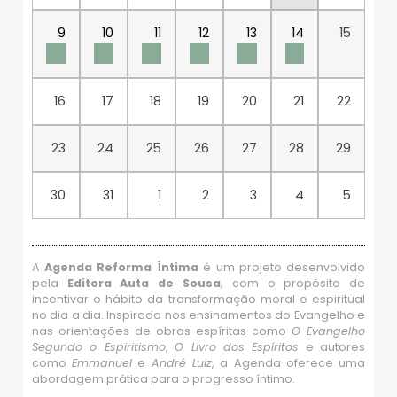
9
10
11
12
13
14
15
16
17
18
19
20
21
22
23
24
25
26
27
28
29
30
31
1
2
3
4
5
A
Agenda Reforma Íntima
é um projeto desenvolvido
pela
Editora Auta de Sousa
, com o propósito de
incentivar o hábito da transformação moral e espiritual
no dia a dia. Inspirada nos ensinamentos do Evangelho e
nas orientações de obras espíritas como
O Evangelho
Segundo o Espiritismo
,
O Livro dos Espíritos
e autores
como
Emmanuel
e
André Luiz
, a Agenda oferece uma
abordagem prática para o progresso íntimo.