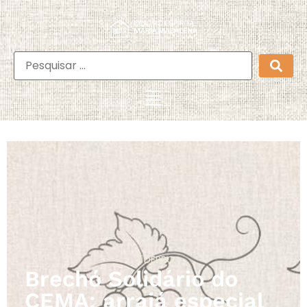
DEPRO
Brechó Solidário do
CEMA: arraiá especial