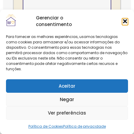
Gerenciar o
consentimento
Para fornecer as melhores experiências, usamos tecnologias
como cookies para armazenar e/ou acessar informações do
Faltam 16 horas
dispositivo. O consentimento para essas tecnologias nos
permitirá processar dados como comportamento de navegação
ou IDs exclusivos neste site. Não consentir ou retirar o
consentimento pode afetar negativamente certos recursos e
Mensagens
funções.
Aceitar
ID: 21695
Negar
Ver preferências
O Poder do Não Julgar
O Cha
09/08/2024
07
Política de Cookies
Política de privacidade
Tutelados de Maria
Atend